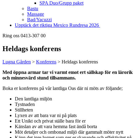
SPA Duo/Grupp paket
Bastu
Massage
Bad/Yacuzzi
Upptäck det riktiga Mexico Rundresa 2026
Ring oss 0413-307 00
Heldags konferens
Lugna Gården
>
Konferens
>
Heldags konferens
Med öppna armar tar vi varmt emot ert sällskap för en lärorik
och minnesvärd stund tillsammans.
Boka er konferens på vår lantliga Oas där ni möts av följande;
Den lantliga miljön
Tystnaden
Stillheten
Lyxen av att bara var ni på plats
Ett Unikt och privat ställe bara för er
Känslan av att vara hemma fast ändå borta
Möt detaljer och ombonad miljö där gammalt möter nytt
Känn det inre lugnet som ger er skapande och effektivitet på