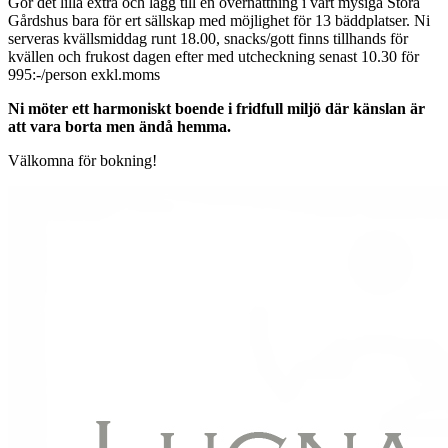
Gör det lilla extra och lägg till en övernattning i vårt mysiga Stora
Gårdshus bara för ert sällskap med möjlighet för 13 bäddplatser. Ni
serveras kvällsmiddag runt 18.00, snacks/gott finns tillhands för
kvällen och frukost dagen efter med utcheckning senast 10.30 för
995:-/person exkl.moms
Ni möter ett harmoniskt boende i fridfull miljö där känslan är
att vara borta men ändå hemma.
Välkomna för bokning!