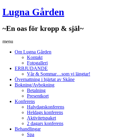
Lugna Gården
~En oas för kropp & själ~
menu
Om Lugna Gården
Kontakt
Fotogalleri
ERBJUDANDE
Vår & Sommar…som vi längtar!
Övernattning i hjärtat av Skåne
Bokning/Avbokning
Betalning
Presentkort
Konferens
Halvdagskonferens
Heldags konferens
Aktivitetspaket
2 dagars konferens
Behandlingar
Spa