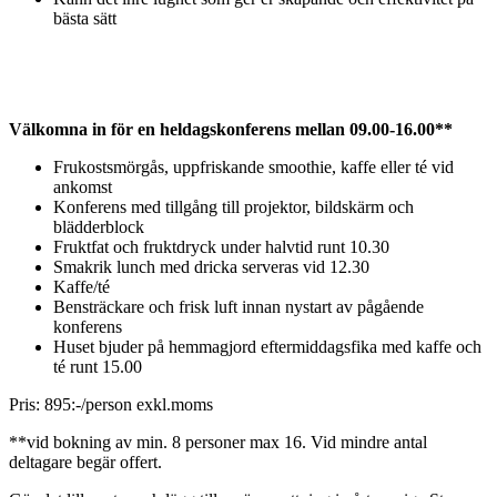
bästa sätt
Välkomna in för en heldagskonferens mellan 09.00-16.00**
Frukostsmörgås, uppfriskande smoothie, kaffe eller té vid
ankomst
Konferens med tillgång till projektor, bildskärm och
blädderblock
Fruktfat och fruktdryck under halvtid runt 10.30
Smakrik lunch med dricka serveras vid 12.30
Kaffe/té
Bensträckare och frisk luft innan nystart av pågående
konferens
Huset bjuder på hemmagjord eftermiddagsfika med kaffe och
té runt 15.00
Pris: 895:-/person exkl.moms
**vid bokning av min. 8 personer max 16. Vid mindre antal
deltagare begär offert.